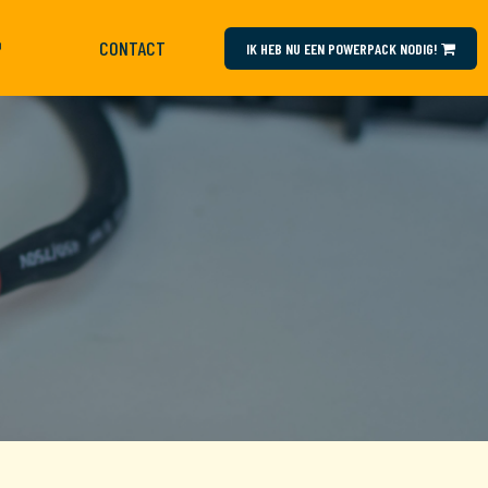
CONTACT
select language
IK HEB NU EEN POWERPACK NODIG!
n