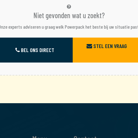
Niet gevonden wat u zoekt?
Onze experts adviseren u graag welk Powerpack het beste bij uw situatie past
STEL EEN VRAAG
BEL ONS DIRECT