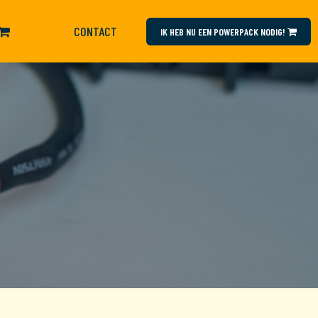
CONTACT
select language
IK HEB NU EEN POWERPACK NODIG!