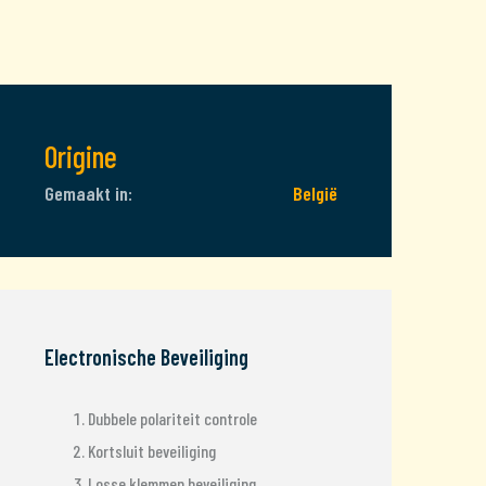
Origine
Gemaakt in:
België
Electronische Beveiliging
Dubbele polariteit controle
Kortsluit beveiliging
Losse klemmen beveiliging