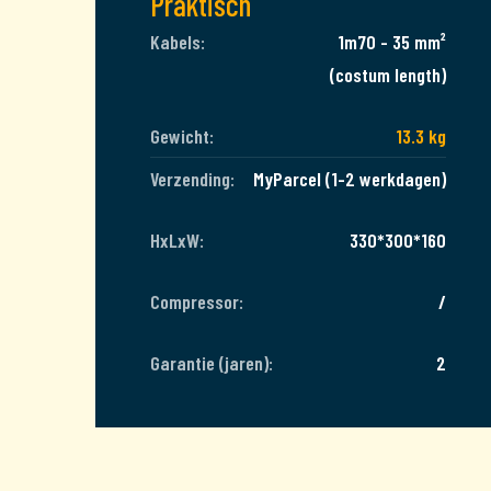
Praktisch
Kabels:
1m70 - 35 mm²
(costum length)
Gewicht:
13.3 kg
Verzending:
MyParcel (1-2 werkdagen)
HxLxW:
330*300*160
Compressor:
/
Garantie (jaren):
2