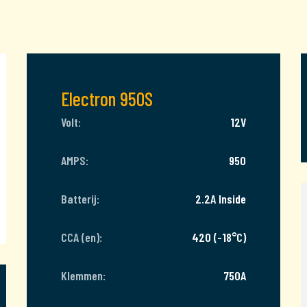
Electron 950S
Volt:
12V
AMPS:
950
Batterij:
2.2A Inside
CCA (en):
420 (-18°C)
Klemmen:
750A